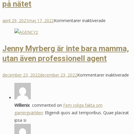
på nätet
okända
broder
för
april 29, 2021
maj 17, 2022
Kommentarer inaktiverade
Populära
trenden
–
Jenny
Myrberg
är inte bara mamma,
skicka
utan även professionell agent
blombud
på
nätet
fö
december 23, 2022
december 23, 2022
Kommentarer inaktiverade
Je
My
är
int
Willienix
commented on
Fem roliga fakta om
ba
gamingvärlden
: Eligendi quos aut temporibus. Quae placeat
m
ipsa si
ut