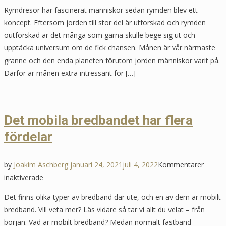
Hur
Rymdresor har fascinerat människor sedan rymden blev ett
lång
koncept. Eftersom jorden till stor del är utforskad och rymden
tid
outforskad är det många som gärna skulle bege sig ut och
tar
upptäcka universum om de fick chansen. Månen är vår närmaste
det
granne och den enda planeten förutom jorden människor varit på.
att
Därför är månen extra intressant för […]
åka
till
månen?
Det mobila bredbandet har flera
fördelar
by
Joakim Aschberg
januari 24, 2021
juli 4, 2022
Kommentarer
för
inaktiverade
Det
Det finns olika typer av bredband där ute, och en av dem är mobilt
mobila
bredband. Vill veta mer? Läs vidare så tar vi allt du velat – från
bredbandet
början. Vad är mobilt bredband? Medan normalt fastband