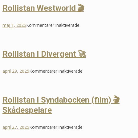
Bianca
Rollistan Westworld 🎬
Nyheter
📰
för
maj 1, 2025
Kommentarer inaktiverade
Rollistan
Westworld
🎬
Rollistan I Divergent 🚀
för
april 29, 2025
Kommentarer inaktiverade
Rollistan
I
Divergent
Rollistan I Syndabocken (film) 🎬
🚀
Skådespelare
för
april 27, 2025
Kommentarer inaktiverade
Rollistan