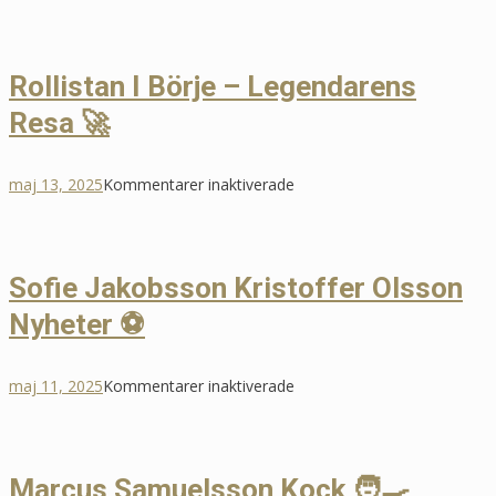
Rollistan
I
Diktatorn
Rollistan I Börje – Legendarens
📚
Resa 🚀
för
maj 13, 2025
Kommentarer inaktiverade
Rollistan
I
Börje
Sofie Jakobsson Kristoffer Olsson
–
Nyheter ⚽
Legendarens
Resa
🚀
för
maj 11, 2025
Kommentarer inaktiverade
Sofie
Jakobsson
Kristoffer
Marcus Samuelsson Kock 🧑‍🍳
Olsson