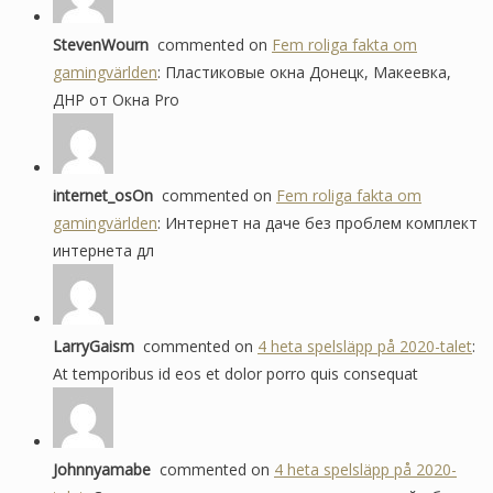
äv
pr
StevenWourn
commented on
Fem roliga fakta om
ag
gamingvärlden
: Пластиковые окна Донецк, Макеевка,
ДНР от Окна Pro
internet_osOn
commented on
Fem roliga fakta om
gamingvärlden
: Интернет на даче без проблем комплект
интернета дл
LarryGaism
commented on
4 heta spelsläpp på 2020-talet
:
At temporibus id eos et dolor porro quis consequat
Johnnyamabe
commented on
4 heta spelsläpp på 2020-