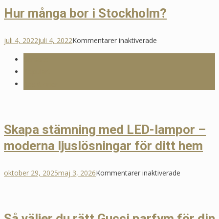
Hur många bor i Stockholm?
för
juli 4, 2022
juli 4, 2022
Kommentarer inaktiverade
Hur
Senaste
många
Populärt
bor
Reaktioner
i
Stockholm?
Skapa stämning med LED-lampor –
moderna ljuslösningar för ditt hem
för
oktober 29, 2025
maj 3, 2026
Kommentarer inaktiverade
Skapa
stämning
med
Så väljer du rätt Gucci parfym för din