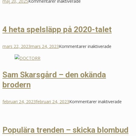
för
maj 20, 2025
Kommentarer inaktiverade
Tommy
Myllymäki
Grillad
4 heta spelsläpp på 2020-talet
Högrev
🍖
för
mars 22, 2023
mars 24, 2023
Kommentarer inaktiverade
Recepttips
4
heta
spelsläpp
Sam Skarsgård
– den okända
på
brodern
2020-
talet
för
februari 24, 2023
februari 24, 2023
Kommentarer inaktiverade
Sam
Skarsg
–
Populära trenden – skicka blombud
den