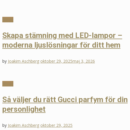
Blogg
Alexandra Rapaport Naken:
Blogg
Skapa stämning med LED-lampor
Nyheter 🔍
Skapa stämning med LED-lampor –
– moderna ljuslösningar för ditt
moderna ljuslösningar för ditt hem
maj 22, 2025
hem
by
Joakim Aschberg
oktober 29, 2025
maj 3, 2026
by
Joakim Aschberg
oktober 29, 2025
maj 3, 2026
Tommy Myllymäki Grillad Högrev
🍖 Recepttips
Blogg
Blogg
Så väljer du rätt Gucci parfym för
maj 20, 2025
Så väljer du rätt Gucci parfym för din
din personlighet
personlighet
by
Joakim Aschberg
oktober 29, 2025
by
Joakim Aschberg
oktober 29, 2025