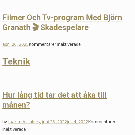
I
Syndabocken
Filmer Och Tv-program Med Björn
(film)
Granath 🎬 Skådespelare
🎬
Skådespelare
för
april 26, 2025
Kommentarer inaktiverade
Filmer
Teknik
Och
Tv-
program
Med
Björn
Hur lång tid tar det att åka till
Granath
månen?
🎬
Skådespelare
by
Joakim Aschberg
juni 28, 2022
juli 4, 2022
Kommentarer
för
inaktiverade