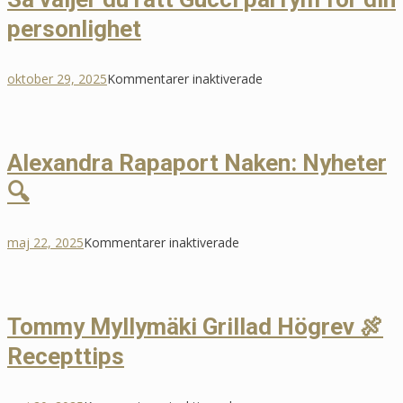
LED-
personlighet
lampor
–
moderna
för
oktober 29, 2025
Kommentarer inaktiverade
ljuslösninga
Så
för
väljer
ditt
du
Alexandra Rapaport Naken: Nyheter
hem
rätt
🔍
Gucci
parfym
för
för
maj 22, 2025
Kommentarer inaktiverade
din
Alexandra
personlighet
Rapaport
Naken:
Tommy Myllymäki Grillad Högrev 🍖
Nyheter
Recepttips
🔍