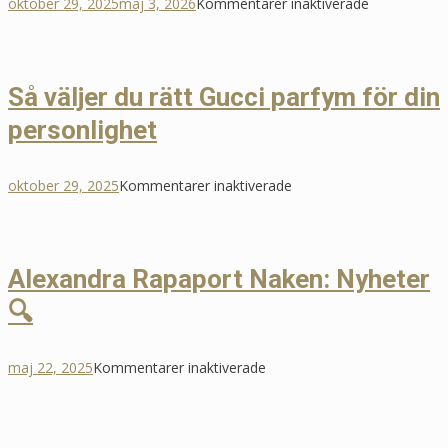
för
oktober 29, 2025
maj 3, 2026
Kommentarer inaktiverade
Skapa
stämning
med
Så väljer du rätt Gucci parfym för din
LED-
personlighet
lampor
–
moderna
för
oktober 29, 2025
Kommentarer inaktiverade
ljuslösninga
Så
för
väljer
ditt
du
Alexandra Rapaport Naken: Nyheter
hem
rätt
🔍
Gucci
parfym
för
för
maj 22, 2025
Kommentarer inaktiverade
din
Alexandra
personlighet
Rapaport
Naken: