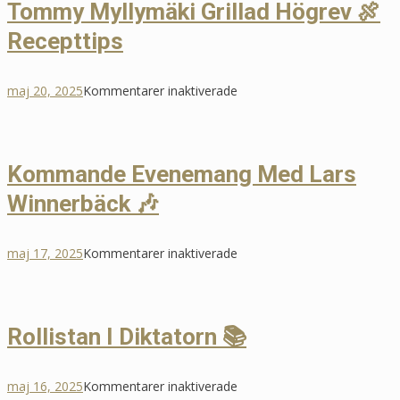
Tommy Myllymäki Grillad Högrev 🍖
Nyheter
Recepttips
🔍
för
maj 20, 2025
Kommentarer inaktiverade
Tommy
Myllymäki
Grillad
Kommande Evenemang Med Lars
Högrev
Winnerbäck 🎶
🍖
Recepttips
för
maj 17, 2025
Kommentarer inaktiverade
Kommande
Evenemang
Med
Rollistan I Diktatorn 📚
Lars
Winnerbäck
för
maj 16, 2025
Kommentarer inaktiverade
🎶