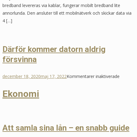
har
bredband levereras via kablar, fungerar mobilt bredband lite
flera
annorlunda. Den ansluter till ett mobilnätverk och skickar data via
fördelar
4 […]
Därför kommer datorn aldrig
försvinna
för
december 18, 2020
maj 17, 2022
Kommentarer inaktiverade
Därför
Ekonomi
kommer
datorn
aldrig
försvinn
Att samla sina lån – en snabb guide