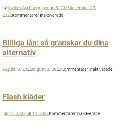
by
Joakim Aschberg
januari 3, 2023
december 27,
för
2022
Kommentarer inaktiverade
Att
samla
sina
Billiga lån: så granskar du dina
lån
alternativ
–
en
snabb
för
augusti 9, 2022
augusti 3, 2022
Kommentarer inaktiverade
guide
Billiga
lån:
så
Flash kläder
granskar
du
för
juli 13, 2022
juli 13, 2022
Kommentarer inaktiverade
dina
Flash
alternativ
kläder