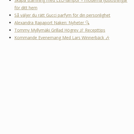
Skapa stämning med LED-lampor – moderna ljuslösningar
för ditt hem
Så väljer du rätt Gucci parfym för din personlighet
Alexandra Rapaport Naken: Nyheter 🔍
Tommy Myllymäki Grillad Högrev 🍖 Recepttips
Kommande Evenemang Med Lars Winnerbäck 🎶