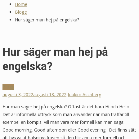
Home
Tommy Myllymäki Grillad Högrev
Blogg
🍖 Recepttips
Hur säger man hej på engelska?
maj 20, 2025
Hur säger man hej på
engelska?
Blogg
augusti 3, 2022
augusti 18, 2022
Joakim Aschberg
Hur man säger hej på engelska? Oftast är det bara Hi och Hello.
Det är informella uttryck som man använder när man träffar till
exempel en kompis. Vill man vara mer formell kan man säga:
Good morning, Good afternoon eller Good evening. Det finns sätt
att bygga ut hälsningsfrasen så den blir ännu mer formell och