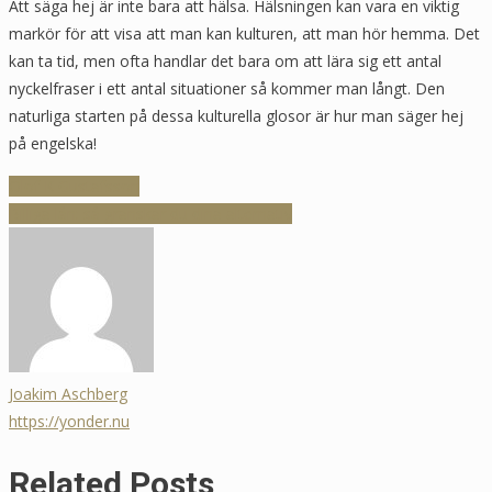
Att säga hej är inte bara att hälsa. Hälsningen kan vara en viktig
markör för att visa att man kan kulturen, att man hör hemma. Det
kan ta tid, men ofta handlar det bara om att lära sig ett antal
nyckelfraser i ett antal situationer så kommer man långt. Den
naturliga starten på dessa kulturella glosor är hur man säger hej
på engelska!
Inläggsnavigering
Olof K Gustafsson
Billiga lån: så granskar du dina alternativ
Joakim Aschberg
https://yonder.nu
Related Posts