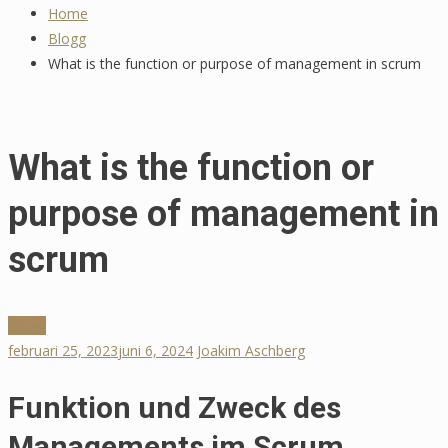
Home
Tommy Myllymäki Grillad Högrev
Blogg
🍖 Recepttips
What is the function or purpose of management in scrum
maj 20, 2025
What is the function or
purpose of management in
scrum
Blogg
februari 25, 2023
juni 6, 2024
Joakim Aschberg
Funktion und Zweck des
Managements im Scrum