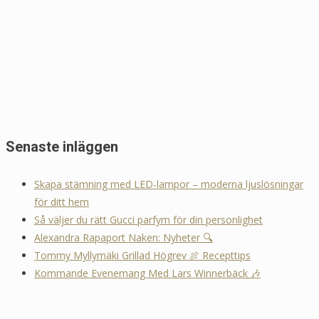
Senaste inläggen
Skapa stämning med LED-lampor – moderna ljuslösningar
för ditt hem
Så väljer du rätt Gucci parfym för din personlighet
Alexandra Rapaport Naken: Nyheter 🔍
Tommy Myllymäki Grillad Högrev 🍖 Recepttips
Kommande Evenemang Med Lars Winnerbäck 🎶