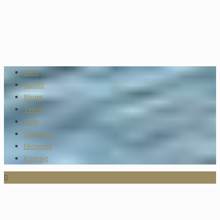
Hem
Guider
Blogg
Teknik
Hem
Telekom
Ekonomi
Kontakt