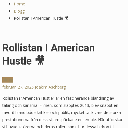
Home
Tommy Myllymäki Grillad Högrev
Blogg
🍖 Recepttips
Rollistan I American Hustle 🎥
maj 20, 2025
Rollistan I American
Hustle 🎥
Blogg
februari 27, 2025
Joakim Aschberg
Rollistan i ”American Hustle” är en fascinerande blandning av
talang och karisma. Filmen, som släpptes 2013, blev snabbt en
favorit bland både kritiker och publik, mycket tack vare de starka
prestationerna från dess stjärnspäckade ensemble. Här utforskar
vi huvudaktörerna och deras roller, samt hur dessa bidrog till