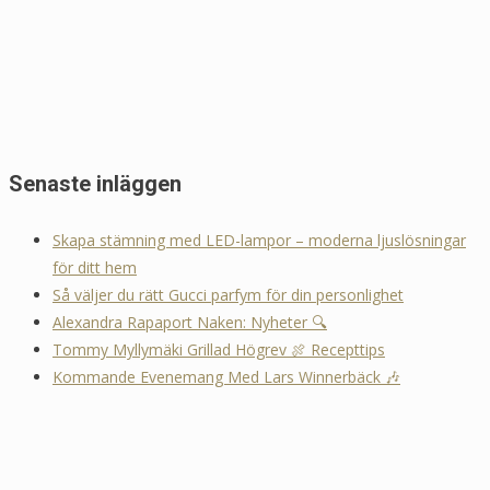
Senaste inläggen
Skapa stämning med LED-lampor – moderna ljuslösningar
för ditt hem
Så väljer du rätt Gucci parfym för din personlighet
Alexandra Rapaport Naken: Nyheter 🔍
Tommy Myllymäki Grillad Högrev 🍖 Recepttips
Kommande Evenemang Med Lars Winnerbäck 🎶