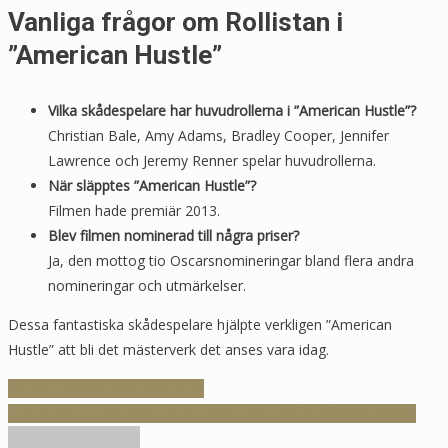
Vanliga frågor om Rollistan i
”American Hustle”
Vilka skådespelare har huvudrollerna i ”American Hustle”?
Christian Bale, Amy Adams, Bradley Cooper, Jennifer
Lawrence och Jeremy Renner spelar huvudrollerna.
När släpptes ”American Hustle”?
Filmen hade premiär 2013.
Blev filmen nominerad till några priser?
Ja, den mottog tio Oscarsnomineringar bland flera andra
nomineringar och utmärkelser.
Dessa fantastiska skådespelare hjälpte verkligen ”American
Hustle” att bli det mästerverk det anses vara idag.
Inläggsnavigering
Stefan Einhorn Sjuk: Insikter ✨
Filmer Och Tv-program Med Emma Broomé 🎬 Skådespelerska