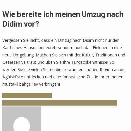
Wie bereite ich meinen Umzug nach
Didim vor?
Vergessen Sie nicht, dass ein Umzug nach Didim nicht nur den
Kauf eines Hauses bedeutet, sondern auch das Einleben in eine
neue Umgebung. Machen Sie sich mit der Kultur, Traditionen und
Gesetzen vertraut und üben Sie Ihre Türkischkenntnisse! So
werden Sie die vielen Seiten dieser wunderschönen Region an der
Ägäisküste entdecken und eine fantastische Zeit in Ihrem neuen
müstakil bahçeli ev verbringen!
Inläggsnavigering
Aws_api_gateway_rest_api
How do i check the health of my sd card on my raspberry pi?