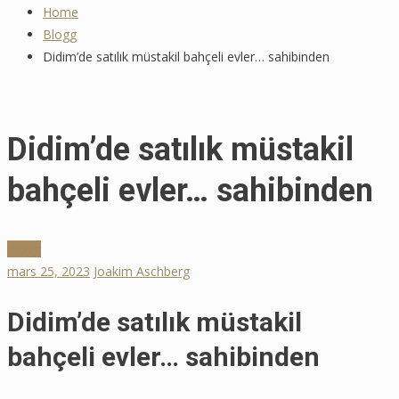
Home
Tommy Myllymäki Grillad Högrev
Blogg
🍖 Recepttips
Didim’de satılık müstakil bahçeli evler… sahibinden
maj 20, 2025
Didim’de satılık müstakil
bahçeli evler… sahibinden
Blogg
mars 25, 2023
Joakim Aschberg
Didim’de satılık müstakil
bahçeli evler… sahibinden