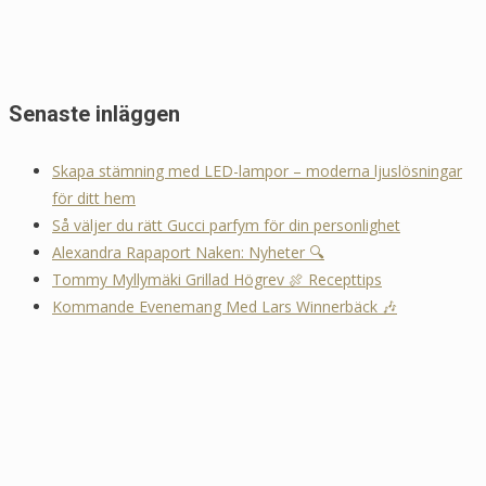
Senaste inläggen
Skapa stämning med LED-lampor – moderna ljuslösningar
för ditt hem
Så väljer du rätt Gucci parfym för din personlighet
Alexandra Rapaport Naken: Nyheter 🔍
Tommy Myllymäki Grillad Högrev 🍖 Recepttips
Kommande Evenemang Med Lars Winnerbäck 🎶