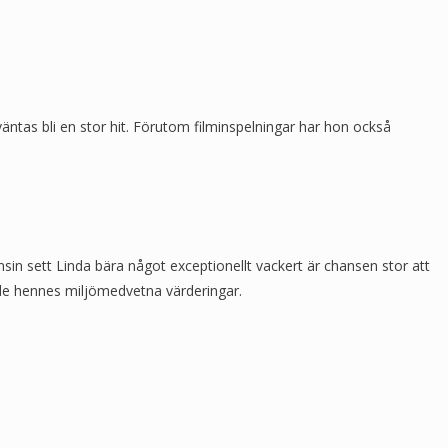
äntas bli en stor hit. Förutom filminspelningar har hon också
nsin sett Linda bära något exceptionellt vackert är chansen stor att
lade hennes miljömedvetna värderingar.