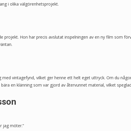
ang i olika välgörenhetsprojekt.
 projekt. Hon har precis avslutat inspelningen av en ny film som förv
väntan.
gg med vintagefynd, vilket ger henne ett helt eget uttryck. Om du någo
ne bära en klänning som var gjord av återvunnet material, vilket speg
lsson
r jag möter.”