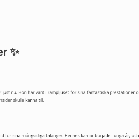
er ✨
t nu. Hon har varit i rampljuset för sina fantastiska prestationer och 
ider skulle känna till.
 för sina mångsidiga talanger. Hennes karriär började i unga år, och 