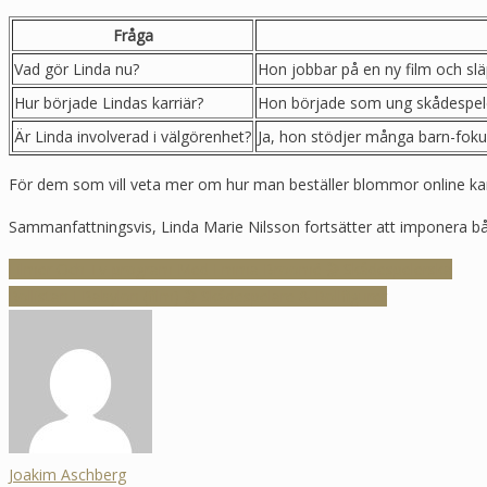
Fråga
Vad gör Linda nu?
Hon jobbar på en ny film och slä
Hur började Lindas karriär?
Hon började som ung skådespelers
Är Linda involverad i välgörenhet?
Ja, hon stödjer många barn-foku
För dem som vill veta mer om hur man beställer blommor online ka
Sammanfattningsvis, Linda Marie Nilsson fortsätter att imponera 
Inläggsnavigering
Filmer Och Tv-program Med Emma Broomé 🎬 Skådespelerska
Rollistan I Babylon (film) 🎬 Skådespelare & Rollfigurer
Joakim Aschberg