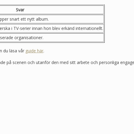
Svar
pper snart ett nytt album.
ka i TV-serier innan hon blev erkänd internationellt.
serade organisationer.
n du läsa vår
guide här
.
både på scenen och utanför den med sitt arbete och personliga enga