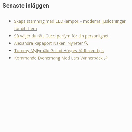
Senaste inläggen
Skapa stämning med LED-lampor – moderna ljuslösningar
för ditt hem
Så väljer du rätt Gucci parfym för din personlighet
Alexandra Rapaport Naken: Nyheter 🔍
Tommy Myllymäki Grillad Högrev 🍖 Recepttips
Kommande Evenemang Med Lars Winnerbäck 🎶