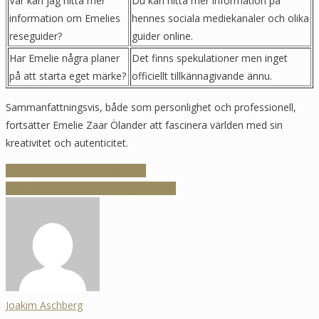
Var kan jag hitta mer
Du kan hitta mer information på
information om Emelies
hennes sociala mediekanaler och olika
reseguider?
guider online.
Har Emelie några planer
Det finns spekulationer men inget
på att starta eget märke?
officiellt tillkännagivande ännu.
Sammanfattningsvis, både som personlighet och professionell,
fortsätter Emelie Zaar Ölander att fascinera världen med sin
kreativitet och autenticitet.
Inläggsnavigering
Celia Maria Cuccittini Livsstil ✨
Sofia Wood Instagram: Inspiration 📸
Joakim Aschberg