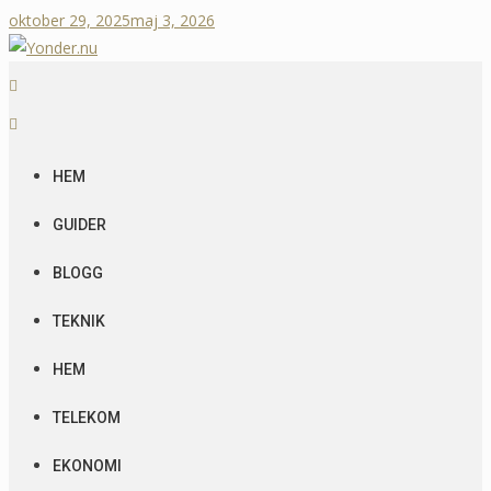
oktober 29, 2025
maj 3, 2026
Yonder.nu
Guider & Recensioner!
HEM
GUIDER
BLOGG
TEKNIK
HEM
TELEKOM
EKONOMI