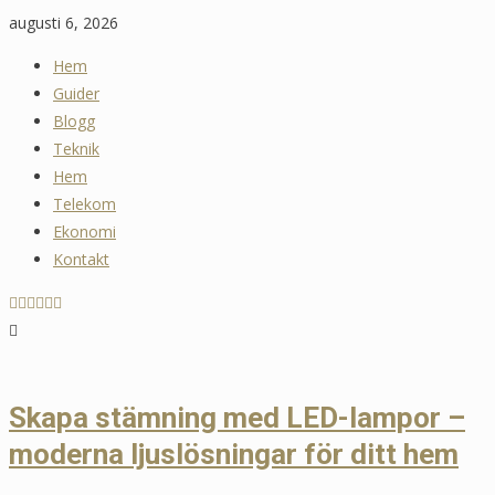
Skip
augusti 6, 2026
to
Hem
content
Guider
Blogg
Teknik
Hem
Telekom
Ekonomi
Kontakt
Skapa stämning med LED-lampor –
moderna ljuslösningar för ditt hem