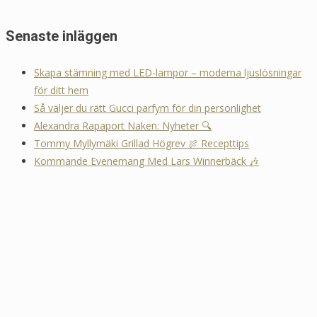
Senaste inläggen
Skapa stämning med LED-lampor – moderna ljuslösningar
för ditt hem
Så väljer du rätt Gucci parfym för din personlighet
Alexandra Rapaport Naken: Nyheter 🔍
Tommy Myllymäki Grillad Högrev 🍖 Recepttips
Kommande Evenemang Med Lars Winnerbäck 🎶