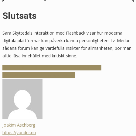
Slutsats
Sara Skyttedals interaktion med Flashback visar hur moderna
digitala plattformar kan påverka kända personligheters liv. Medan
sådana forum kan ge värdefulla insikter för allmänheten, bör man
alltid läsa innehållet med kritiskt sinne.
Inläggsnavigering
Metamorphosis Rune Sod: Förvandlingens Kraft ✨
Peter Marc Jacobson: Liv & Karriär 🎬
Joakim Aschberg
https://yonder.nu