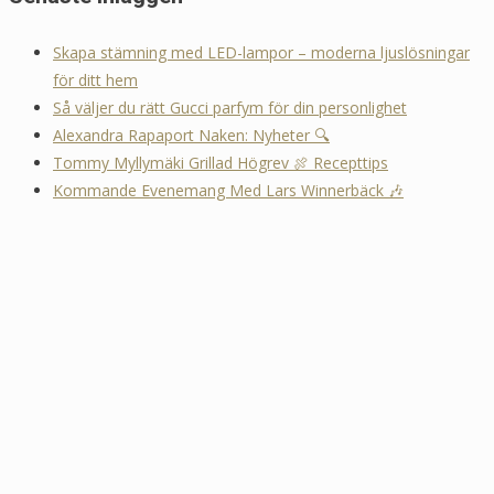
Skapa stämning med LED-lampor – moderna ljuslösningar
för ditt hem
Så väljer du rätt Gucci parfym för din personlighet
Alexandra Rapaport Naken: Nyheter 🔍
Tommy Myllymäki Grillad Högrev 🍖 Recepttips
Kommande Evenemang Med Lars Winnerbäck 🎶