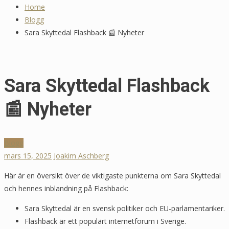
Home
Tommy Myllymäki Grillad Högrev
Blogg
🍖 Recepttips
Sara Skyttedal Flashback 📰 Nyheter
maj 20, 2025
Sara Skyttedal Flashback
📰 Nyheter
Blogg
mars 15, 2025
Joakim Aschberg
Här är en översikt över de viktigaste punkterna om Sara Skyttedal
och hennes inblandning på Flashback:
Sara Skyttedal är en svensk politiker och EU-parlamentariker.
Flashback är ett populärt internetforum i Sverige.