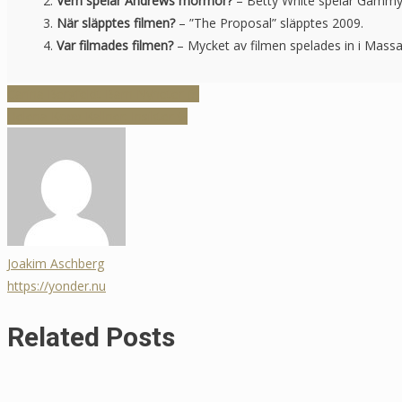
Vem spelar Andrews mormor?
– Betty White spelar Gammy
När släpptes filmen?
– ”The Proposal” släpptes 2009.
Var filmades filmen?
– Mycket av filmen spelades in i Mass
Inläggsnavigering
Carina Bergfeldt Barn Nyheter 📰
Helena Kopp Kallner: Insikter ✨
Joakim Aschberg
https://yonder.nu
Related Posts