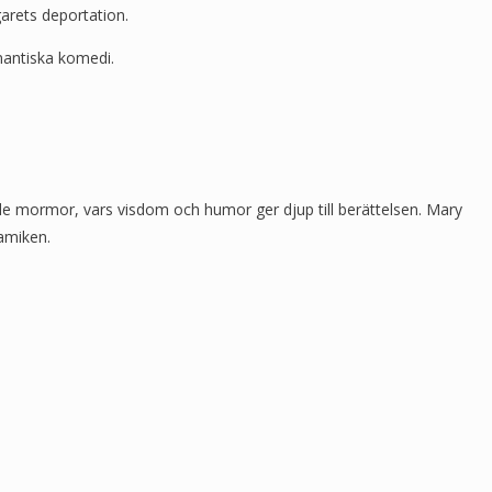
garets deportation.
mantiska komedi.
de mormor, vars visdom och humor ger djup till berättelsen. Mary
namiken.