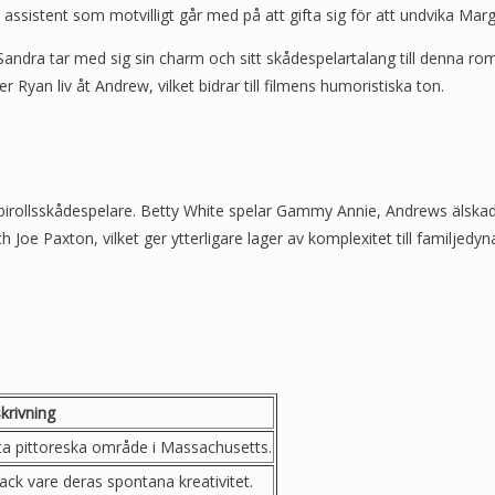
assistent som motvilligt går med på att gifta sig för att undvika Mar
Sandra tar med sig sin charm och sitt skådespelartalang till denna ro
yan liv åt Andrew, vilket bidrar till filmens humoristiska ton.
 birollsskådespelare. Betty White spelar Gammy Annie, Andrews älska
Joe Paxton, vilket ger ytterligare lager av komplexitet till familjedy
krivning
ta pittoreska område i Massachusetts.
ack vare deras spontana kreativitet.