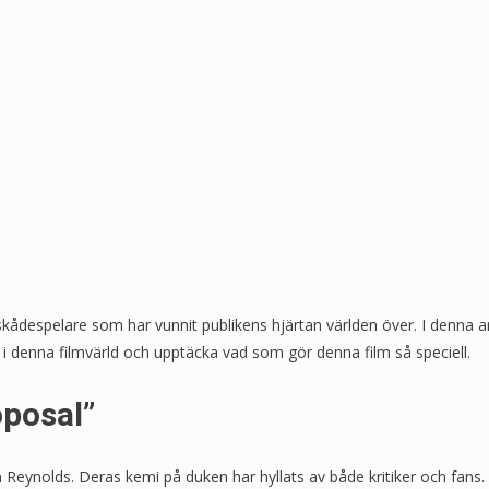
skådespelare som har vunnit publikens hjärtan världen över. I denna ar
 denna filmvärld och upptäcka vad som gör denna film så speciell.
oposal”
an Reynolds. Deras kemi på duken har hyllats av både kritiker och fa