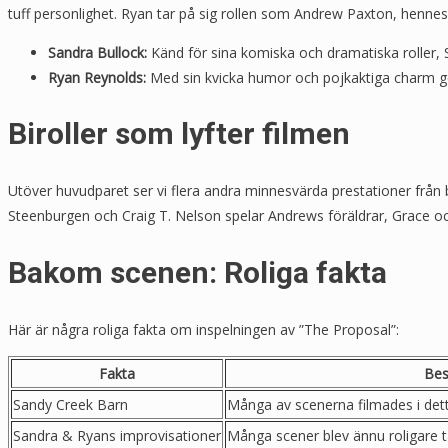
tuff personlighet. Ryan tar på sig rollen som Andrew Paxton, hennes 
Sandra Bullock:
Känd för sina komiska och dramatiska roller, 
Ryan Reynolds:
Med sin kvicka humor och pojkaktiga charm ger R
Biroller som lyfter filmen
Utöver huvudparet ser vi flera andra minnesvärda prestationer från
Steenburgen och Craig T. Nelson spelar Andrews föräldrar, Grace och 
Bakom scenen: Roliga fakta
Här är några roliga fakta om inspelningen av ”The Proposal”:
Fakta
Bes
Sandy Creek Barn
Många av scenerna filmades i det
Sandra & Ryans improvisationer
Många scener blev ännu roligare t