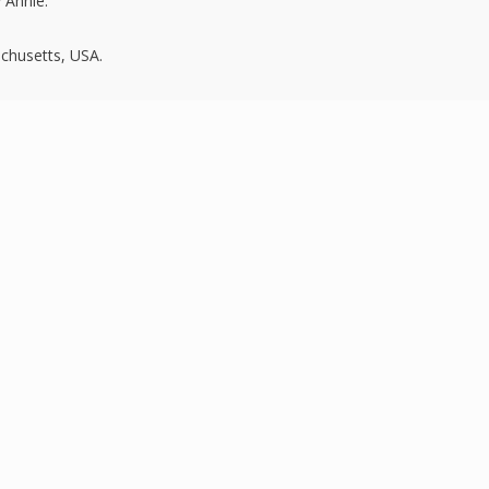
 Annie.
achusetts, USA.