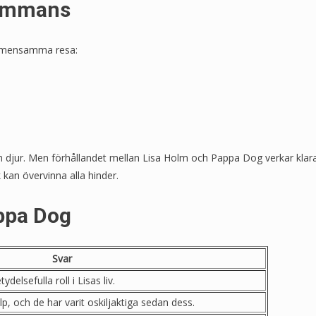
lsammans
gemensamma resa:
ch djur. Men förhållandet mellan Lisa Holm och Pappa Dog verkar kl
k kan övervinna alla hinder.
ppa Dog
Svar
elsefulla roll i Lisas liv.
p, och de har varit oskiljaktiga sedan dess.