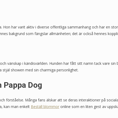
. Hon har varit aktiv i diverse offentliga sammanhang och har en st
ennes bakgrund som fängslar allmänheten; det är också hennes koppli
ch vänskap i kändisvärlden. Hunden har fått sitt namn tack vare sin be
ta stjäl showen med sin charmiga personlighet.
h Pappa Dog
h förståelse. Många fans älskar att se deras interaktioner på social
ra, kan man enkelt
Beställ blommor
online som en liten gest av uppska