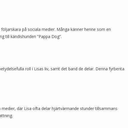
or följarskara på sociala medier. Många känner henne som en
ng till kändishunden ”Pappa Dog”.
tydelsefulla roll i Lisas liv, samt det band de delar. Denna fyrbenta
a medier, där Lisa ofta delar hjärtvärmande stunder tillsammans
ttning.