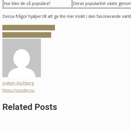
Hur blev de så populära?
Deras popularitet växte genom 
Dessa frågor hjälper till att ge lite mer insikt i den fascinerande v
Inläggsnavigering
Martin Kragh Sjuk 😷 Analys
Björn Ola Lind Nyheter 📰
Joakim Aschberg
https://yonder.nu
Related Posts