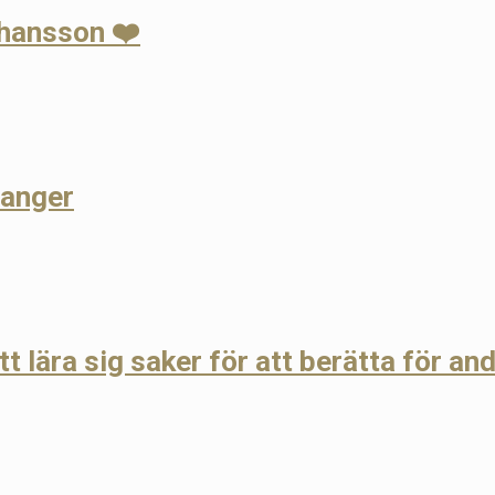
hansson ❤️
langer
tt lära sig saker för att berätta för an