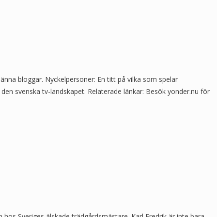
nna bloggar. Nyckelpersoner: En titt på vilka som spelar
t den svenska tv-landskapet. Relaterade länkar: Besök yonder.nu för
en hos Sveriges älskade trädgårdsmästare. Karl Fredrik är inte bara