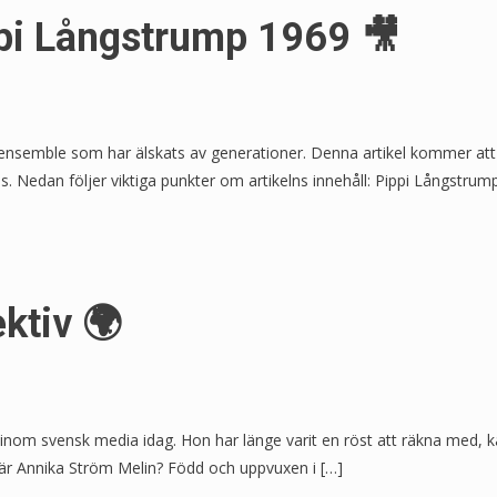
ppi Långstrump 1969 🎥
k ensemble som har älskats av generationer. Denna artikel kommer at
s. Nedan följer viktiga punkter om artikelns innehåll: Pippi Långstru
ktiv 🌍
inom svensk media idag. Hon har länge varit en röst att räkna med, kä
m är Annika Ström Melin? Född och uppvuxen i […]