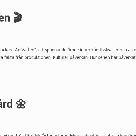
en 🎬
ockare Än Vatten”, ett spännande ämne inom kändisskvaller och allmä
ta fakta från produktionen. Kulturell påverkan: Hur serien har påverka
ård 🌼
i med Karl Fredrik Österlen! Här dyker vi djupt in i livet och karriär