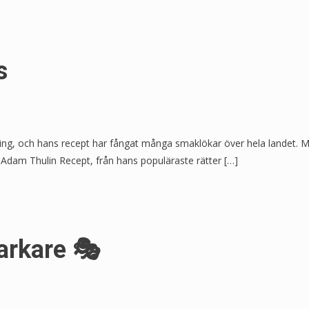
s
ning, och hans recept har fångat många smaklökar över hela landet. M
m Adam Thulin Recept, från hans populäraste rätter […]
arkare 🎭