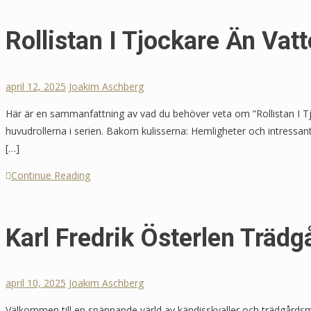
Rollistan I Tjockare Än Vatt
april 12, 2025
Joakim Aschberg
Här är en sammanfattning av vad du behöver veta om ”Rollistan I Tj
huvudrollerna i serien. Bakom kulisserna: Hemligheter och intressan
[…]
Continue Reading
Karl Fredrik Österlen Trädg
april 10, 2025
Joakim Aschberg
Välkommen till en spännande värld av kändisskvaller och trädgårdsmag